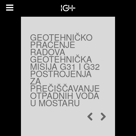
GEOTEHNIČKO
PRAĆENJE
RADOVA
GEOTEHNIČKA
MISIJA G31 I G32
POSTROJENJA
ZA
PREČIŠČAVANJE
OTPADNIH VODA
U MOSTARU