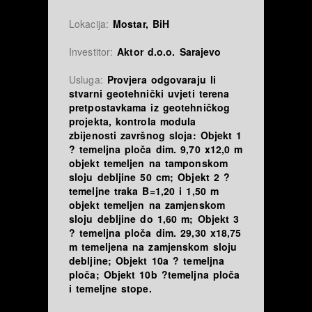
Lokacija:
Mostar, BiH
Investitor:
Aktor d.o.o. Sarajevo
Usluga:
Provjera odgovaraju li
stvarni geotehnički uvjeti terena
pretpostavkama iz geotehničkog
projekta, kontrola modula
zbijenosti završnog sloja: Objekt 1
? temeljna ploča dim. 9,70 x12,0 m
objekt temeljen na tamponskom
sloju debljine 50 cm; Objekt 2 ?
temeljne traka B=1,20 i 1,50 m
objekt temeljen na zamjenskom
sloju debljine do 1,60 m; Objekt 3
? temeljna ploča dim. 29,30 x18,75
m temeljena na zamjenskom sloju
debljine; Objekt 10a ? temeljna
ploča; Objekt 10b ?temeljna ploča
i temeljne stope.