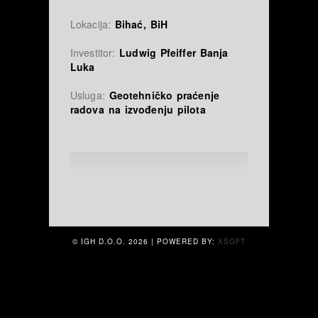
Lokacija:
Bihać, BiH
Investitor:
Ludwig Pfeiffer Banja
Luka
Usluga:
Geotehničko praćenje
radova na izvođenju pilota
© IGH D.O.O.
2026 | POWERED BY:
XSOFT