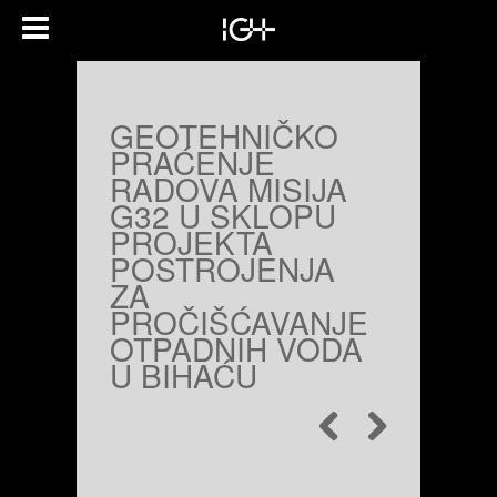
GEOTEHNIČKO
PRAĆENJE
RADOVA MISIJA
G32 U SKLOPU
PROJEKTA
POSTROJENJA
ZA
PROČIŠĆAVANJE
OTPADNIH VODA
U BIHAĆU