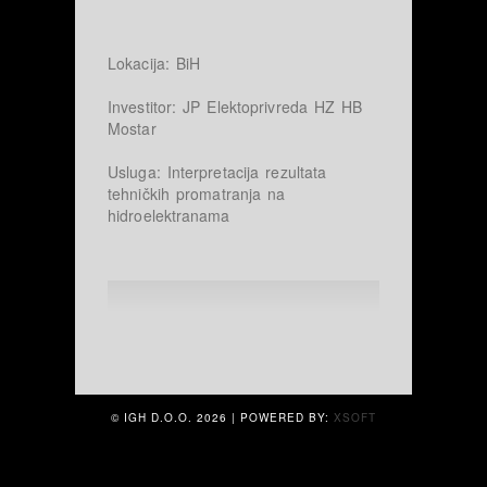
Lokacija: BiH
Investitor: JP Elektoprivreda HZ HB
Mostar
Usluga: Interpretacija rezultata
tehničkih promatranja na
hidroelektranama
© IGH D.O.O.
2026 | POWERED BY:
XSOFT