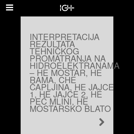
INTERPRETACIJA
REZULTATA
TEHNIČKOG
PROMATRANJA NA
HIDROELEKTRANAMA
– HE MOSTAR, HE
RAMA, CHE
ČAPLJINA, HE JAJCE
1, HE JAJCE 2, HE
PEĆ MLINI, HE
MOSTARSKO BLATO