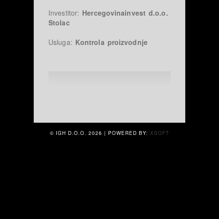
Investitor:
Hercegovinainvest d.o.o.
Stolac
Usluga:
Kontrola proizvodnje
© IGH D.O.O.
2026 | POWERED BY:
XSOFT