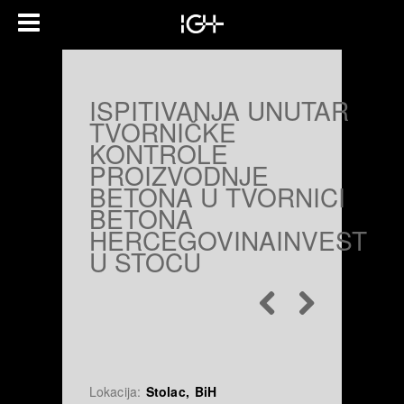
ISPITIVANJA UNUTAR
TVORNIČKE
KONTROLE
PROIZVODNJE
BETONA U TVORNICI
BETONA
HERCEGOVINAINVEST
U STOCU
Lokacija:
Stolac, BiH