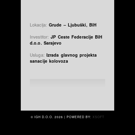
Lokacija:
Grude – Ljubuški, BiH
Investitor:
JP Ceste Federacije BiH
d.o.o. Sarajevo
Usluga:
Izrada glavnog projekta
sanacije kolovoza
© IGH D.O.O.
2026 | POWERED BY:
XSOFT