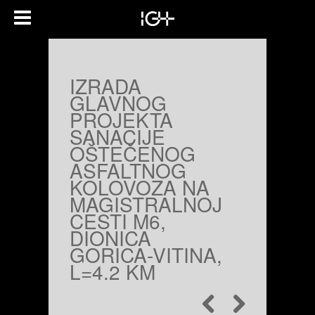
IZRADA
GLAVNOG
PROJEKTA
SANACIJE
OŠTEČENOG
ASFALTNOG
KOLOVOZA NA
MAGISTRALNOJ
CESTI M6,
DIONICA
GORICA-VITINA,
L=4.2 KM