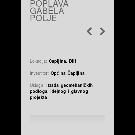
POPLAVA
GABELA
POLJE
Lokacija:
Čapljina, BiH
Investitor:
Općina Čapljina
Usluga:
Izrada geomehaničkih
podloga, idejnog i glavnog
projekta