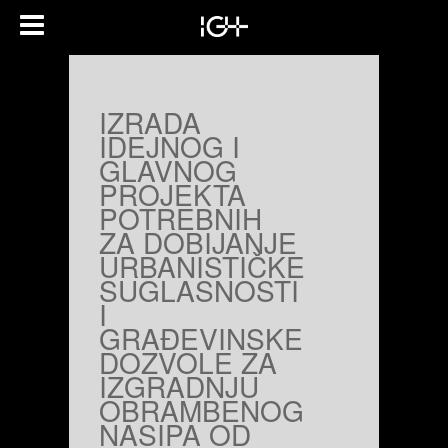
IZRADA
IDEJNOG I
GLAVNOG
PROJEKTA
POTREBNIH
ZA DOBIJANJE
URBANISTIČKE
SUGLASNOSTI
I
GRAĐEVINSKE
DOZVOLE ZA
IZGRADNJU
OBRAMBENOG
NASIPA OD