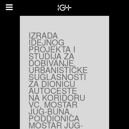
IZRADA
IDEJNOG
PROJEKTA I
STUDIJA ZA
DOBIVANJE
URBANISTIČKE
SUGLASNOSTI
ZA DIONICU
AUTOCESTE
NA KORIDORU
VC, MOSTAR
JUG-BUNA,
PODDIONICA
MOSTAR JUG-