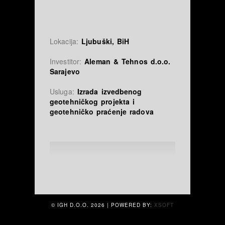
Lokacija:
Ljubuški, BiH
Investitor:
Aleman & Tehnos d.o.o.
Sarajevo
Usluga:
Izrada izvedbenog
geotehničkog projekta i
geotehničko praćenje radova
© IGH D.O.O.
2026 | POWERED BY:
XSOFT