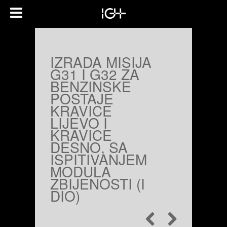
IZRADA MISIJA
G31 I G32 ZA
BENZINSKE
POSTAJE
KRAVICE
LIJEVO I
KRAVICE
DESNO, SA
ISPITIVANJEM
MODULA
ZBIJENOSTI (I
DIO)