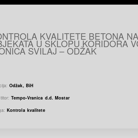
ONTROLA KVALITETE BETONA N
BJEKATA U SKLOPU KORIDORA V
ONICA SVILAJ – ODŽAK
cija:
Odžak, BiH
titor:
Tempo-Vranica d.d. Mostar
ga:
Kontrola kvalitete