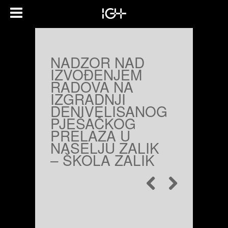
NADZOR NAD
IZVOĐENJEM
RADOVA NA
IZGRADNJI
DENIVELISANOG
PJEŠAČKOG
PRELAZA U
NASELJU ZALIK
– ŠKOLA ZALIK