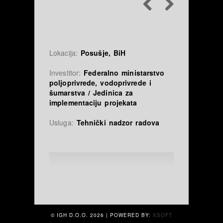
Lokacija:
Posušje, BiH
Investitor:
Federalno ministarstvo
poljoprivrede, vodoprivrede i
šumarstva / Jedinica za
implementaciju projekata
Usluga:
Tehnički nadzor radova
© IGH D.O.O.
2026 | POWERED BY:
XSOFT