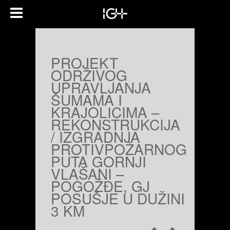
PROJEKT
ODRŽIVOG
UPRAVLJANJA
ŠUMAMA I
KRAJOLICIMA –
REKONSTRUKCIJA
/ IZGRADNJA
PROTIVPOŽARNOG
PUTA GORNJI
VLAŠANI –
POGOŽĐE, GJ
POSUŠJE U DUŽINI
3 KM