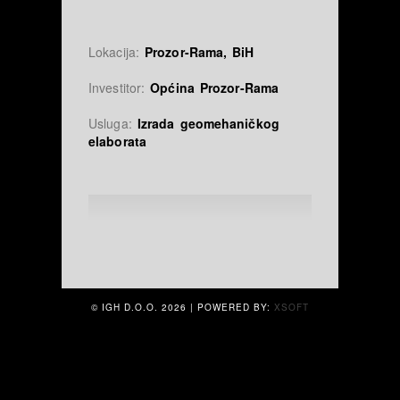
Lokacija:
Prozor-Rama, BiH
Investitor:
Općina Prozor-Rama
Usluga:
Izrada geomehaničkog
elaborata
© IGH D.O.O.
2026 | POWERED BY:
XSOFT