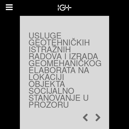
USLUGE
GEOTEHNIČKIH
ISTRAŽNIH
RADOVA I IZRADA
GEOMEHANIČKOG
ELABORATA NA
LOKACIJI
OBJEKTA
SOCIJALNO
STANOVANJE U
PROZORU