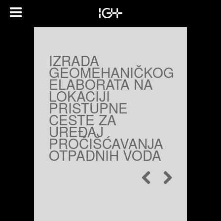
IZRADA
GEOMEHANIČKOG
ELABORATA NA
LOKACIJI
PRISTUPNE
CESTE ZA
UREĐAJ
PROČIŠĆAVANJA
OTPADNIH VODA