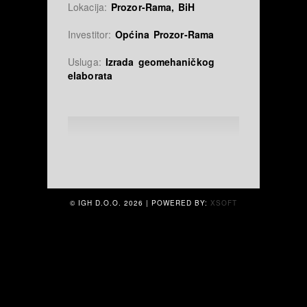
Lokacija:
Prozor-Rama, BiH
Investitor:
Općina Prozor-Rama
Usluga:
Izrada geomehaničkog
elaborata
© IGH D.O.O.
2026 | POWERED BY:
XSOFT