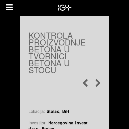
KONTROLA
PROIZVODNJE
BETONA U
TVORNICI
BETONA U
STOCU
Lokacija:
Stolac, BiH
Investitor:
Hercegovina Invest
d.o.o. Stolac