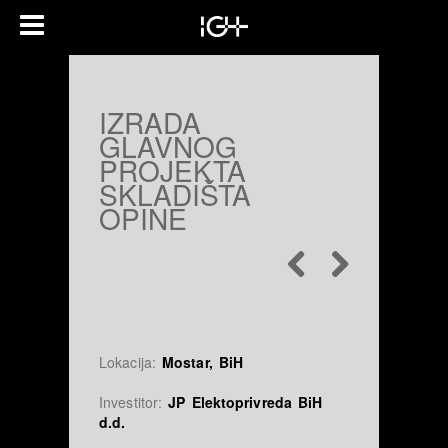
IZRADA
GLAVNOG
PROJEKTA
SKLADIŠTA
OPINE
Lokacija:
Mostar, BiH
Investitor:
JP Elektoprivreda BiH
d.d.