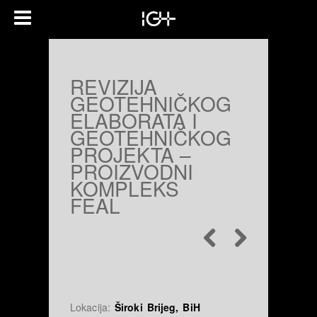
REVIZIJA
GEOTEHNIČKOG
ELABORATA I
GEOTEHNIČKOG
PROJEKTA –
PROIZVODNI
KOMPLEKS
FEAL
Lokacija:
Široki Brijeg, BiH