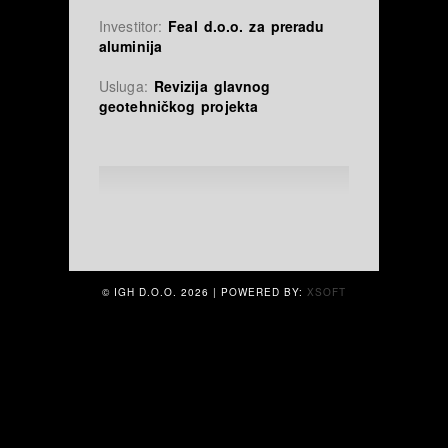
Investitor:
Feal d.o.o. za preradu
aluminija
Usluga:
Revizija glavnog
geotehničkog projekta
© IGH D.O.O.
2026 | POWERED BY:
XSOFT