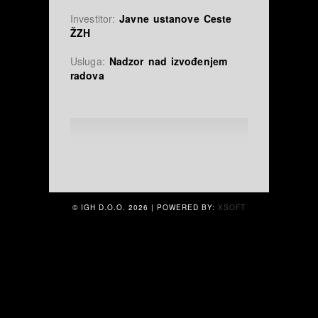
Investitor:
Javne ustanove Ceste
ŽZH
Usluga:
Nadzor nad izvođenjem
radova
© IGH D.O.O.
2026 | POWERED BY:
XSOFT