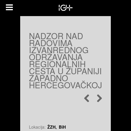
NADZOR NAD
RADOVIMA
IZVANREDNOG
ODRŽAVANJA
REGIONALNIH
CESTA U ŽUPANIJI
ZAPADNO
HERCEGOVAČKOJ
Lokacija:
ŽZH, BiH