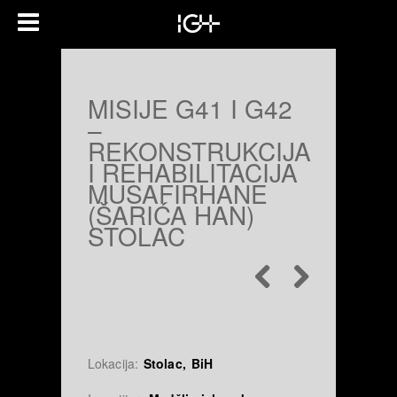
MISIJE G41 I G42
–
REKONSTRUKCIJA
I REHABILITACIJA
MUSAFIRHANE
(ŠARIĆA HAN)
STOLAC
Lokacija:
Stolac, BiH