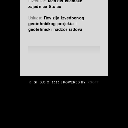
Investitor:
Medžlis islamske
zajednice Stolac
Usluga:
Revizija izvedbenog
geotehničkog projekta i
geotehnički nadzor radova
© IGH D.O.O.
2026 | POWERED BY:
XSOFT