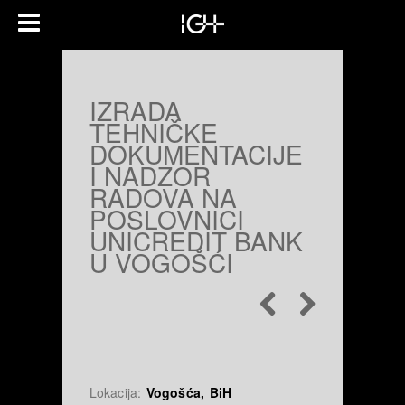
IZRADA
TEHNIČKE
DOKUMENTACIJE
I NADZOR
RADOVA NA
POSLOVNICI
UNICREDIT BANK
U VOGOŠĆI
Lokacija:
Vogošća, BiH