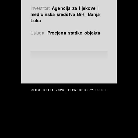
Investitor:
Agencija za lijekove i
medicinska sredstva BiH, Banja
Luka
Usluga:
Procjena statike objekta
© IGH D.O.O.
2026 | POWERED BY:
XSOFT