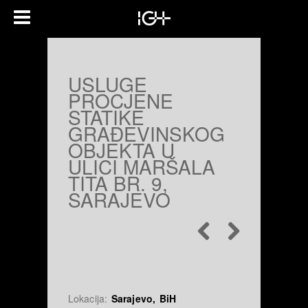
USLUGE
PROCJENE
STATIKE
GRAĐEVINSKOG
OBJEKTA U
ULICI MARŠALA
TITA BR. 9,
SARAJEVO
Lokacija:
Sarajevo, BiH