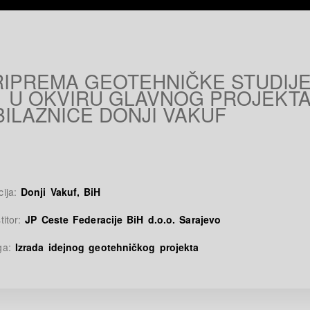
RIPREMA GEOTEHNIČKE STUDIJE
1 U OKVIRU GLAVNOG PROJEKT
ILAZNICE DONJI VAKUF
cija:
Donji Vakuf, BiH
titor:
JP Ceste Federacije BiH d.o.o. Sarajevo
ga:
Izrada idejnog geotehničkog projekta