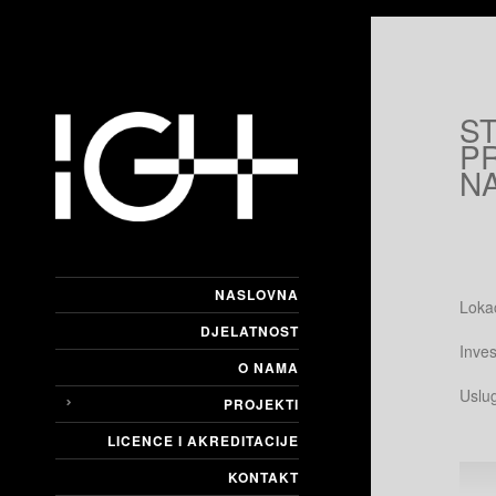
S
P
NA
NASLOVNA
Loka
DJELATNOST
Inves
O NAMA
Uslu
PROJEKTI
LICENCE I AKREDITACIJE
KONTAKT