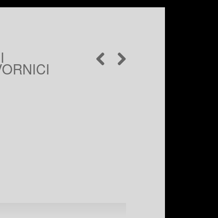
I
VORNICI